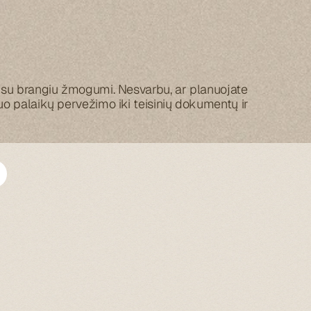
i su brangiu žmogumi. Nesvarbu, ar planuojate 
o palaikų pervežimo iki teisinių dokumentų ir 