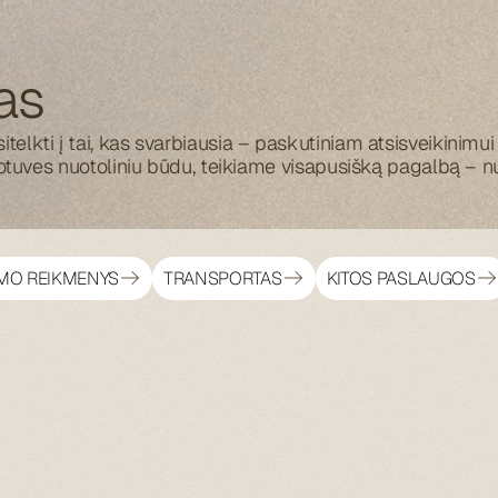
as
lkti į tai, kas svarbiausia – paskutiniam atsisveikinimu
otuves nuotoliniu būdu, teikiame visapusišką pagalbą – nu
IMO REIKMENYS
TRANSPORTAS
KITOS PASLAUGOS
+370 6
15
50990
24/7