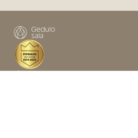
Tyliai šalia...
PUSLAPIAI
Pagrindinis
Mirus artimajam
Laidojimo paslaugos
Šarvojimo salės
Apie mus
Tvarumas
Kontaktai
PAPILDOMI PUSLAPIAI
Laidotuvių planavimas
Informacija