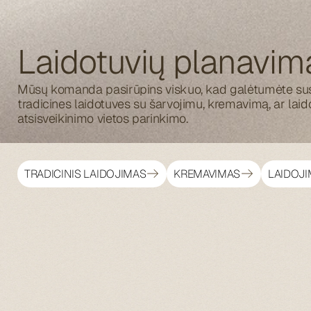
Laidotuvių planavim
Mūsų komanda pasirūpins viskuo, kad galėtumėte susite
tradicines laidotuves su šarvojimu, kremavimą, ar laid
atsisveikinimo vietos parinkimo.
TRADICINIS LAIDOJIMAS
KREMAVIMAS
LAIDOJ